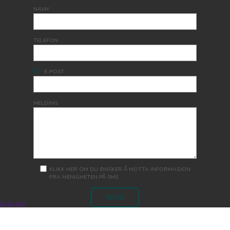
NAVN
*
TELEFON
E-POST
MELDING
KLIKK HER OM DU ØNSKER Å MOTTA INFORMASJON
FRA MENIGHETEN PÅ SMS
Logg inn