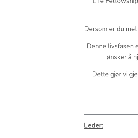
LIfe Fellowshi
Dersom er du mello
Denne livsfasen er
ønsker å h
Dette gjør vi g
Leder: