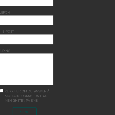
LEFON
E-POST
ELDING
KLIKK HER OM DU ØNSKER Å
MOTTA INFORMASJON FRA
MENIGHETEN PÅ SMS