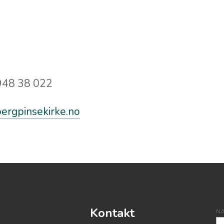
 948 38 022
ergpinsekirke.no
Kontakt
N