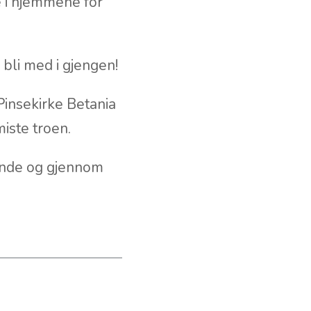
 i hjemmene for
 bli med i gjengen!
 Pinsekirke Betania
iste troen.
rende og gjennom