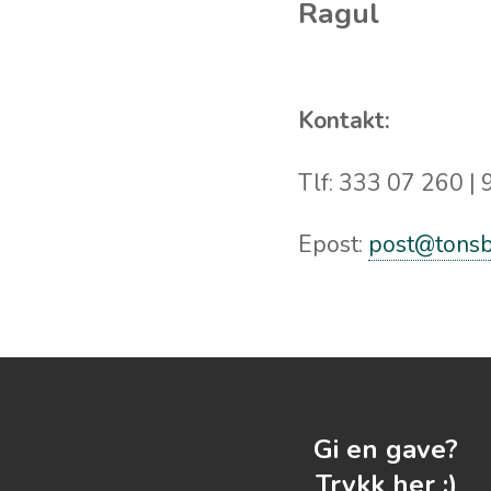
Ragul
Kontakt:
Tlf: 333 07 260 |
Epost:
post@tonsb
Gi en gave?
Trykk her :)