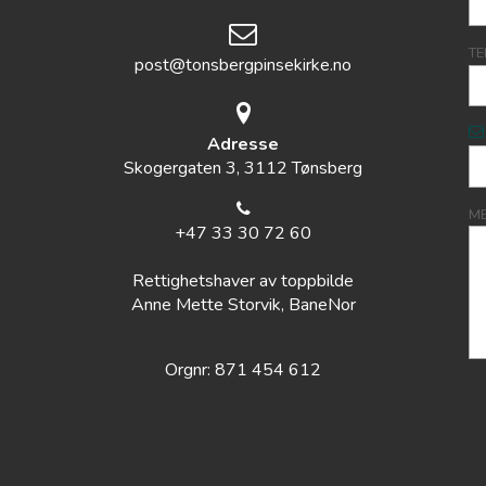
TE
post@tonsbergpinsekirke.no
Adresse
Skogergaten 3, 3112 Tønsberg
M
+47 33 30 72 60
Rettighetshaver av toppbilde
Anne Mette Storvik, BaneNor
Orgnr: 871 454 612