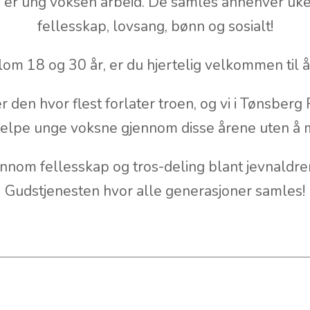
p er ung voksen arbeid. De samles annehver uke
fellesskap, lovsang, bønn og sosialt!
m 18 og 30 år, er du hjertelig velkommen til å
 den hvor flest forlater troen, og vi i Tønsberg
jelpe unge voksne gjennom disse årene uten å m
jennom fellesskap og tros-deling blant jevnald
Gudstjenesten hvor alle generasjoner samles!