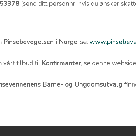
 53378
(send ditt personnr. hvis du ønsker skatt
om
Pinsebevegelsen i Norge
, se:
www.pinsebeve
vårt tilbud til
Konfirmanter
, se denne websid
nsevennenens Barne- og Ungdomsutvalg
finn