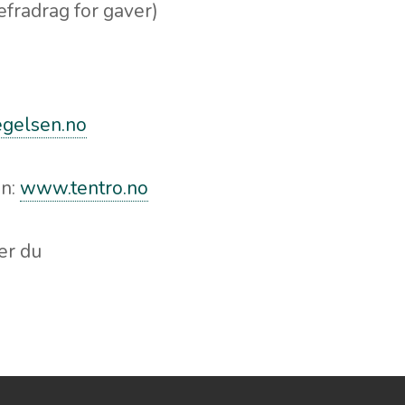
efradrag for gaver)
gelsen.no
en:
www.tentro.no
er du